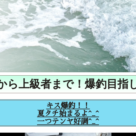
から上級者まで！爆釣目指
キス爆釣！！
夏タチ始まるよ^_^
一つテンヤ好調^_^