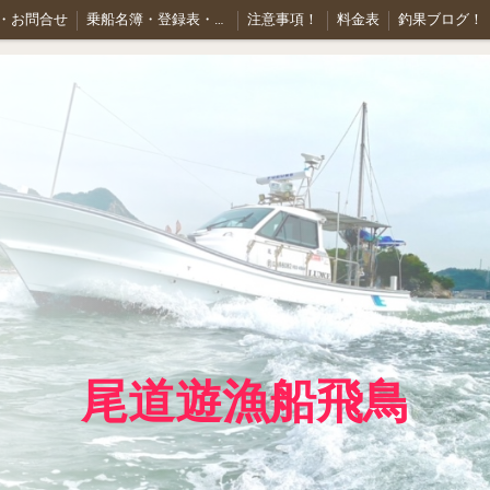
・お問合せ
乗船名簿・登録表・業務規程
注意事項！
料金表
釣果ブログ！
尾道遊漁船飛鳥