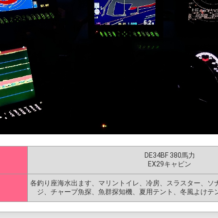
DE34BF 380馬力
EX29キャビン
各釣り座海水出ます、マリントイレ、冷房、スラスター、ソナ
ジ、チャープ魚探、魚群探知機、夏用テント、冬風よけテ