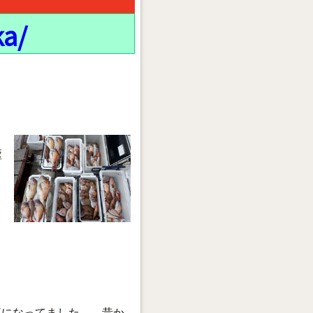
ka/
駆
事になってました。 昔か