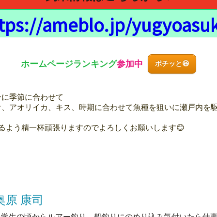
tps://ameblo.jp/yugyoasu
ホームページ
ランキング
参加中
ポチッと😆
ンに季節に合わせて
オ、アオリイカ、キス、時期に合わせて魚種を狙いに瀬戸内を
るよう精一杯頑張りますのでよろしくお願いします😊
奥原 康司
小学生の頃からルアー釣り、船釣りにのめり込み気付いたら仕